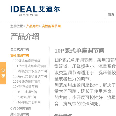
首页
您的位置 >
产品介绍
>
高性能调节阀
产品介绍
10P笼式单座调节阀
自力式调节阀
高性能调节阀
10P
笼式单座调节阀，采用顶部
10P笼式单座调节阀
型流道、压降损失小、流量系数
10T平衡笼式单座调节阀
10G平衡笼式双座调节阀
该类型调节阀适用于工况压差较
10D多孔式低噪音调节阀
量或者压力的调节。
10S多级降压调节阀
阀笼采用压紧阀座设计，解决了
10M迷宫式调节阀
量大等问题，延长了使用寿命。
13H/F三通调节阀
的方向，小开度可控性好，流量
10PF衬氟调节阀
10Q不平衡式切断阀
音、抗气蚀的特殊阀笼。
CV3000调节阀
精小型调节阀