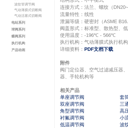
结构形式：不平衡式
波纹管调节阀
连接方式：法兰、螺纹（
DN20~
气动薄膜式切断阀
流量特性：线性
气动活塞式切断阀
泄漏等级：硬密封（
ASME B16
电站系列
阀盖形式：标准型、散热型、低
球阀系列
使用温度：
-196
℃
-
566
℃
蝶阀系列
执行机构：气动薄膜式执行机构
执行机构
详细资料：
PDF文档下载
产品动画
附件
阀门定位器、空气过滤减压器、
器、手轮机构等
相关产品
单座调节阀
套
双座调节阀
三
角型调节阀
高
衬氟调节阀
小
低温调节阀
波